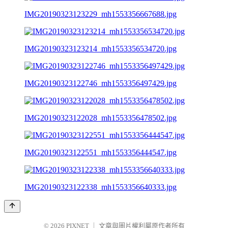
IMG20190323123229_mh1553356667688.jpg
IMG20190323123214_mh1553356534720.jpg
IMG20190323122746_mh1553356497429.jpg
IMG20190323122028_mh1553356478502.jpg
IMG20190323122551_mh1553356444547.jpg
IMG20190323122338_mh1553356640333.jpg
© 2026
PIXNET
｜
文章與圖片權利屬原作者所有