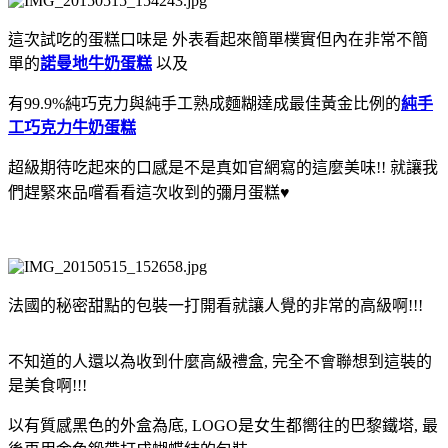
這次試吃的蛋糕口味是 外表看起來簡單樸實但內在非
常不簡
單的
諾曼地牛奶蛋糕
以及
有99.9%純巧克力與純手工熟成麵糊達成最佳黃金比例的
純手
工巧克力牛奶蛋糕
超級期待吃起來的口感是不是真如官網寫的這麼美味!! 就讓我
們趕緊來品嚐看看這次收到的彌月蛋糕
♥
法國的秘密甜點的包裝一打開看就讓人覺的非常的高級啊!!!
不知道的人還以為收到什麼高級禮盒, 完全不會聯想到這裝的
是美食啊!!!
以有質感黑色的外盒為底, LOGO是女生都嚮往的巴黎鐵塔, 最