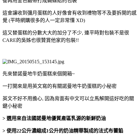
後再用金色鍛帶打成蝴蝶結的包裝
這會讓收到彌月蛋糕的人好像會有收到禮物等不及要拆開的感
覺 (平時網購很多的人一定非常懂 XD)
這又替蛋糕的分數大大的加分了不少, 連平時對包裝不是很
CARE的吳姊也很贊賞他家的包裝!!
先來替諾曼地牛奶蛋糕來個開箱~
一打開來是用英文寫的有關諾曼地牛奶蛋糕的小秘密
英文不好不用擔心, 因為背面有中文可以立馬解開這好吃的關
鍵小秘密
> 選用來自法國諾曼地優質產區乳源的新鮮奶油
> 使用22公升濃縮成1公升的奶油精華製成的法式布蕾餡