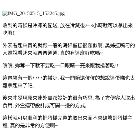
收到的時候是冷凍的配送, 放在冷藏後2~3小時就可以拿出來
吃囉!!
外表看起來真的就跟一般的海綿蛋糕很類似啊, 吳姊這嘴刁的
人還說看起來就普普通通, 真的有這麼好吃嗎~
嘖嘖, 妳等一下就不要吃一口眼睛一亮來跟我搶著吃!!!
這包裝有一個小小的撇步, 我一開始還傻傻的想說這蛋糕也太
難拿起來了吧,
後來才發現原來連外盒都設計的很有巧思, 為了方便客人取出
食用, 外盒連帶設計成可開一邊的方式,
這樣就可以順利的把蛋糕完整的取出來而不會破壞到蛋糕主
體, 真的是非常的方便啊~